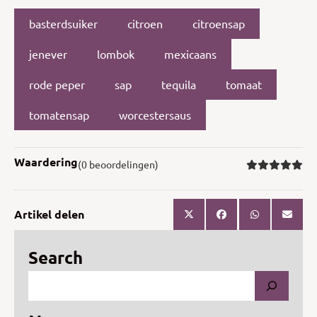
basterdsuiker
citroen
citroensap
jenever
lombok
mexicaans
rode peper
sap
tequila
tomaat
tomatensap
worcestersaus
Waardering
(0 beoordelingen)
Artikel delen
Search