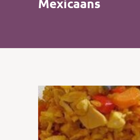
Mexicaans
Kip
Koffie
Pasta
Pizza
Salade
Smoothie
Soep
Tosti
Vis
Vlees