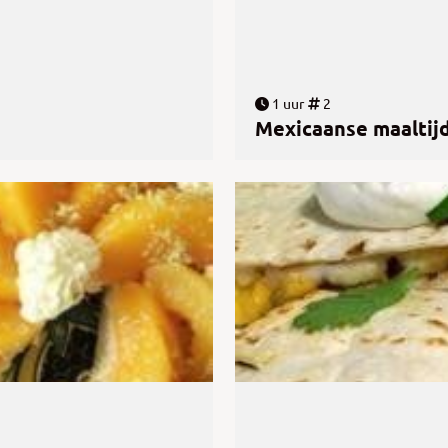
1 uur
2
Mexicaanse maaltij