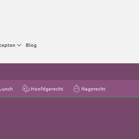
cepten
Blog
 tijden
 tijden
 tijden
Lunch
Hoofdgerecht
Nagerecht
t
r tijden