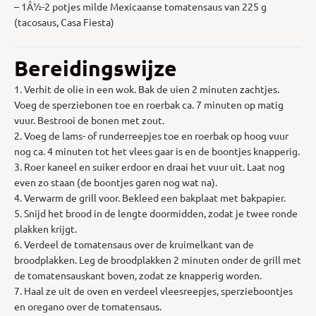
– 1Â½-2 potjes milde Mexicaanse tomatensaus van 225 g
(tacosaus, Casa Fiesta)
Bereidingswijze
1. Verhit de olie in een wok. Bak de uien 2 minuten zachtjes.
Voeg de sperziebonen toe en roerbak ca. 7 minuten op matig
vuur. Bestrooi de bonen met zout.
2. Voeg de lams- of runderreepjes toe en roerbak op hoog vuur
nog ca. 4 minuten tot het vlees gaar is en de boontjes knapperig.
3. Roer kaneel en suiker erdoor en draai het vuur uit. Laat nog
even zo staan (de boontjes garen nog wat na).
4. Verwarm de grill voor. Bekleed een bakplaat met bakpapier.
5. Snijd het brood in de lengte doormidden, zodat je twee ronde
plakken krijgt.
6. Verdeel de tomatensaus over de kruimelkant van de
broodplakken. Leg de broodplakken 2 minuten onder de grill met
de tomatensauskant boven, zodat ze knapperig worden.
7. Haal ze uit de oven en verdeel vleesreepjes, sperzieboontjes
en oregano over de tomatensaus.