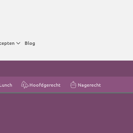
cepten
Blog
 tijden
 tijden
 tijden
Lunch
Hoofdgerecht
Nagerecht
t
r tijden