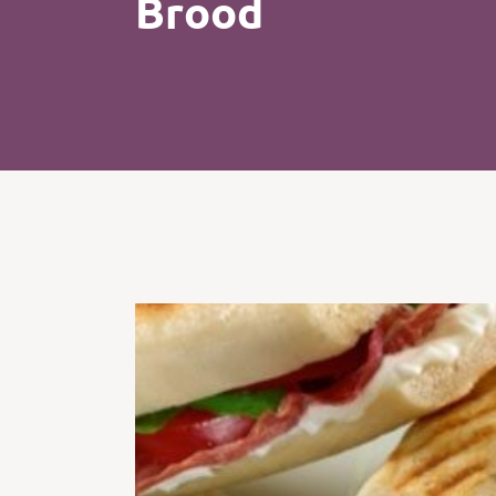
Brood
Kip
Koffie
Pasta
Pizza
Salade
Smoothie
Soep
Tosti
Vis
Vlees