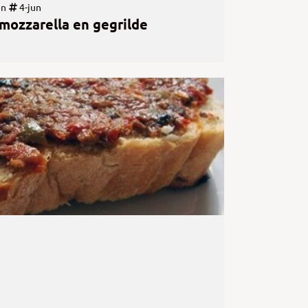
en
4-jun
 mozzarella en gegrilde