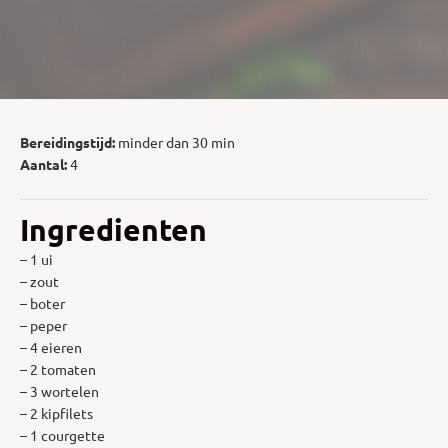
Bereidingstijd:
minder dan 30 min
Aantal:
4
Ingredienten
– 1 ui
– zout
– boter
– peper
– 4 eieren
– 2 tomaten
– 3 wortelen
– 2 kipfilets
– 1 courgette