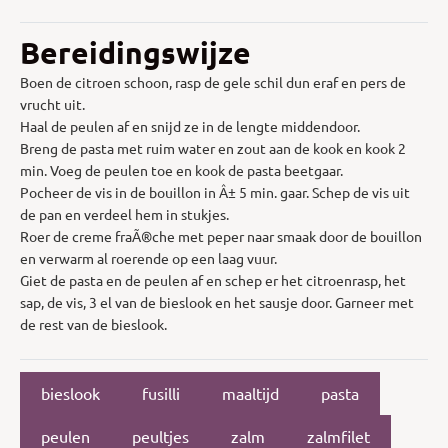
Bereidingswijze
Boen de citroen schoon, rasp de gele schil dun eraf en pers de
vrucht uit.
Haal de peulen af en snijd ze in de lengte middendoor.
Breng de pasta met ruim water en zout aan de kook en kook 2
min. Voeg de peulen toe en kook de pasta beetgaar.
Pocheer de vis in de bouillon in Â± 5 min. gaar. Schep de vis uit
de pan en verdeel hem in stukjes.
Roer de creme fraÃ®che met peper naar smaak door de bouillon
en verwarm al roerende op een laag vuur.
Giet de pasta en de peulen af en schep er het citroenrasp, het
sap, de vis, 3 el van de bieslook en het sausje door. Garneer met
de rest van de bieslook.
bieslook
fusilli
maaltijd
pasta
peulen
peultjes
zalm
zalmfilet