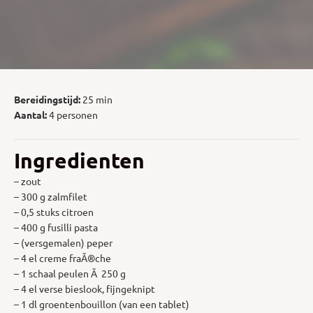
Bereidingstijd:
25 min
Aantal:
4 personen
Ingredienten
– zout
– 300 g zalmfilet
– 0,5 stuks citroen
– 400 g fusilli pasta
– (versgemalen) peper
– 4 el creme fraÃ®che
– 1 schaal peulen Ã 250 g
– 4 el verse bieslook, fijngeknipt
– 1 dl groentenbouillon (van een tablet)