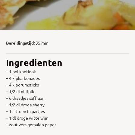
Bereidingstijd:
35 min
Ingredienten
– 1 bol knoflook
– 4 kipkarbonades
– 4 kipdrumsticks
– 1/2 dl olijfolie
– 6 draadjes saffraan
– 1/2 dl droge sherry
– 1 citroen in partjes
– 1 dl droge witte wijn
– zout vers gemalen peper