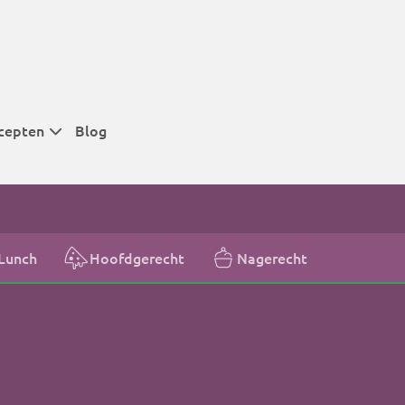
cepten
Blog
 tijden
 tijden
 tijden
Lunch
Hoofdgerecht
Nagerecht
t
r tijden