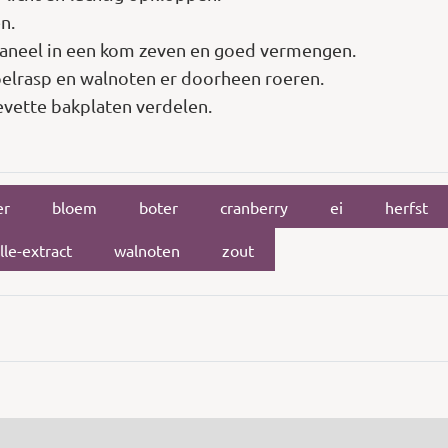
n.
kaneel in een kom zeven en goed vermengen.
pelrasp en walnoten er doorheen roeren.
gevette bakplaten verdelen.
er
bloem
boter
cranberry
ei
herfst
lle-extract
walnoten
zout