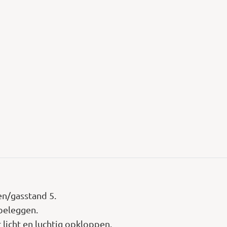
n/gasstand 5.
beleggen.
 licht en luchtig opkloppen.