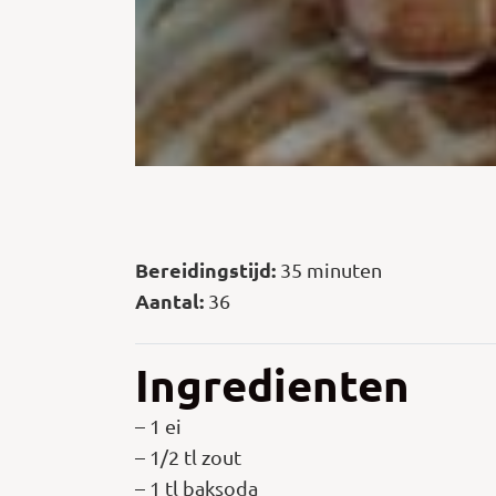
Bereidingstijd:
35 minuten
Aantal:
36
Ingredienten
– 1 ei
– 1/2 tl zout
– 1 tl baksoda