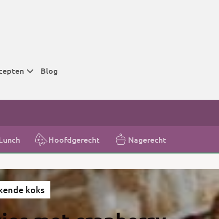
cepten
Blog
 tijden
 tijden
 tijden
Lunch
Hoofdgerecht
Nagerecht
t
r tijden
kende koks