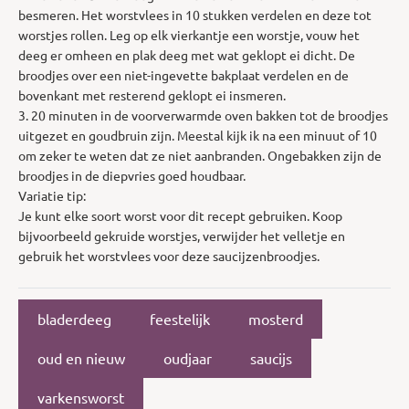
besmeren. Het worstvlees in 10 stukken verdelen en deze tot
worstjes rollen. Leg op elk vierkantje een worstje, vouw het
deeg er omheen en plak deeg met wat geklopt ei dicht. De
broodjes over een niet-ingevette bakplaat verdelen en de
bovenkant met resterend geklopt ei insmeren.
3. 20 minuten in de voorverwarmde oven bakken tot de broodjes
uitgezet en goudbruin zijn. Meestal kijk ik na een minuut of 10
om zeker te weten dat ze niet aanbranden. Ongebakken zijn de
broodjes in de diepvries goed houdbaar.
Variatie tip:
Je kunt elke soort worst voor dit recept gebruiken. Koop
bijvoorbeeld gekruide worstjes, verwijder het velletje en
gebruik het worstvlees voor deze saucijzenbroodjes.
bladerdeeg
feestelijk
mosterd
oud en nieuw
oudjaar
saucijs
varkensworst