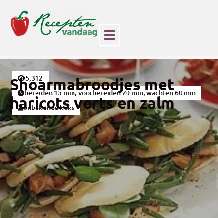
5,312
Shoarmabroodjes met
bereiden 15 min, voorbereiden 20 min, wachten 60 min
haricots verts en zalm
onbekende koks