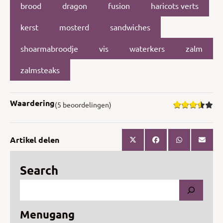
brood
dragon
fusion
haricots verts
kerst
mosterd
sandwiches
shoarmabroodje
vis
waterkers
zalm
zalmsteaks
Waardering
(5 beoordelingen)
Artikel delen
Search
Menugang