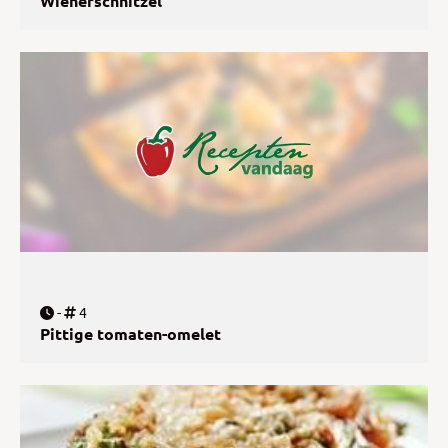
Wienerschnitzel
-
4
Pittige tomaten-omelet