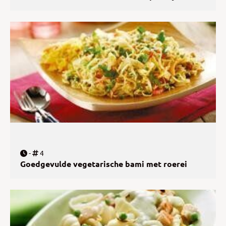
-
4
Goedgevulde vegetarische bami met roerei