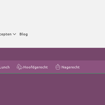
cepten
Blog
 tijden
 tijden
 tijden
Lunch
Hoofdgerecht
Nagerecht
t
r tijden