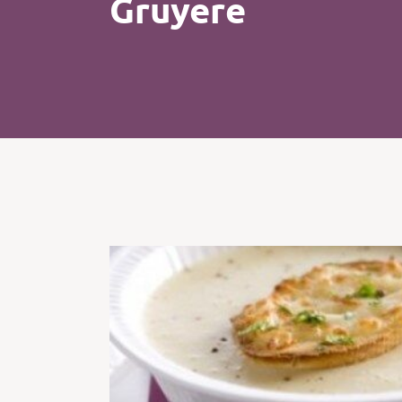
Gruyere
Kip
Koffie
Pasta
Pizza
Salade
Smoothie
Soep
Tosti
Vis
Vlees