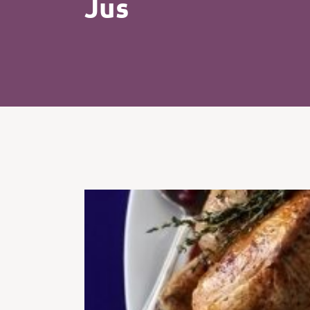
Jus
Kip
Koffie
Pasta
Pizza
Salade
Smoothie
Soep
Tosti
Vis
Vlees