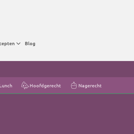
cepten
Blog
 tijden
 tijden
 tijden
Lunch
Hoofdgerecht
Nagerecht
t
r tijden