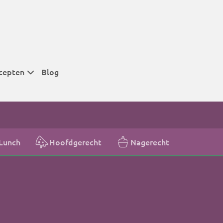
cepten
Blog
 tijden
 tijden
 tijden
Lunch
Hoofdgerecht
Nagerecht
t
r tijden