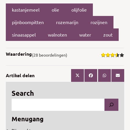
kastanjemeel
olie
olijfolie
pijnboompitten
rozemarijn
rozijnen
sinaasappel
walnoten
water
zout
Waardering
(28 beoordelingen)
Artikel delen
Search
Menugang