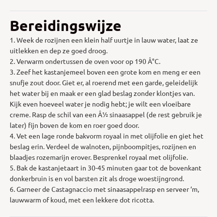
Bereidingswijze
1. Week de rozijnen een klein half uurtje in lauw water, laat ze
uitlekken en dep ze goed droog.
2. Verwarm ondertussen de oven voor op 190 Â°C.
3. Zeef het kastanjemeel boven een grote kom en meng er een
snufje zout door. Giet er, al roerend met een garde, geleidelijk
het water bij en maak er een glad beslag zonder klontjes van.
Kijk even hoeveel water je nodig hebt; je wilt een vloeibare
creme. Rasp de schil van een Â½ sinaasappel (de rest gebruik je
later) fijn boven de kom en roer goed door.
4. Vet een lage ronde bakvorm royaal in met olijfolie en giet het
beslag erin. Verdeel de walnoten, pijnboompitjes, rozijnen en
blaadjes rozemarijn erover. Besprenkel royaal met olijfolie.
5. Bak de kastanjetaart in 30-45 minuten gaar tot de bovenkant
donkerbruin is en vol barsten zit als droge woestijngrond.
6. Garneer de Castagnaccio met sinaasappelrasp en serveer ‘m,
lauwwarm of koud, met een lekkere dot ricotta.