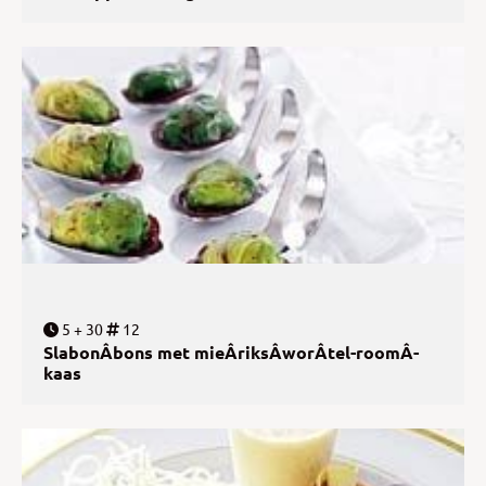
5 + 30
12
SlabonÂ­bons met mieÂ­riksÂ­worÂ­tel-roomÂ­
kaas