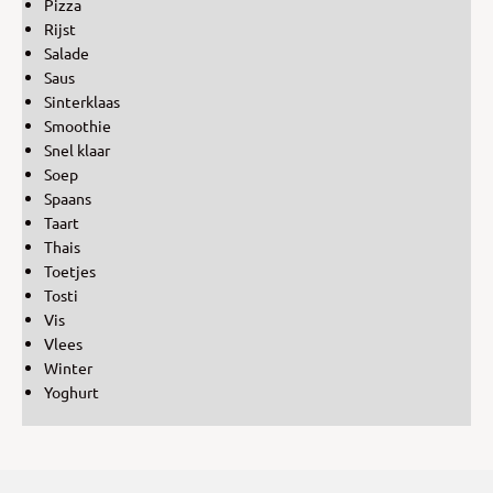
Pizza
Rijst
Salade
Saus
Sinterklaas
Smoothie
Snel klaar
Soep
Spaans
Taart
Thais
Toetjes
Tosti
Vis
Vlees
Winter
Yoghurt