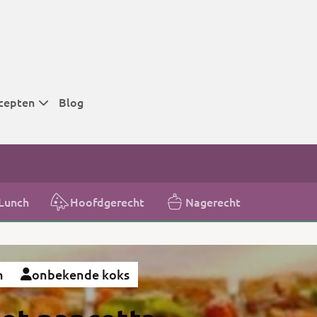
cepten
Blog
 tijden
 tijden
 tijden
Lunch
Hoofdgerecht
Nagerecht
t
r tijden
n
onbekende koks