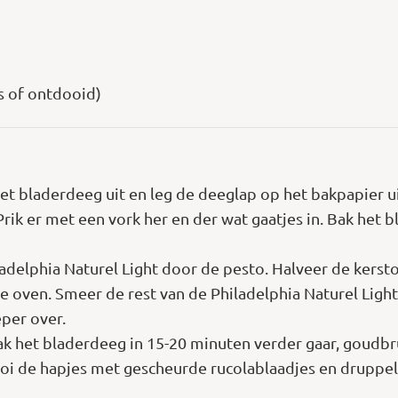
s of ontdooid)
et bladerdeeg uit en leg de deeglap op het bakpapier u
rik er met een vork her en der wat gaatjes in. Bak het 
ladelphia Naturel Light door de pesto. Halveer de kerst
ven. Smeer de rest van de Philadelphia Naturel Light e
eper over.
ak het bladerdeeg in 15-20 minuten verder gaar, goudb
rooi de hapjes met gescheurde rucolablaadjes en druppel