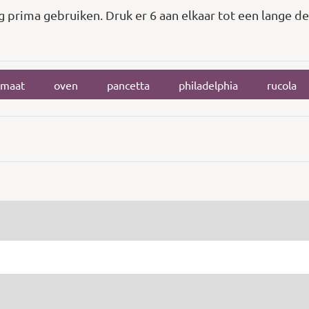
 prima gebruiken. Druk er 6 aan elkaar tot een lange dee
omaat
oven
pancetta
philadelphia
rucola