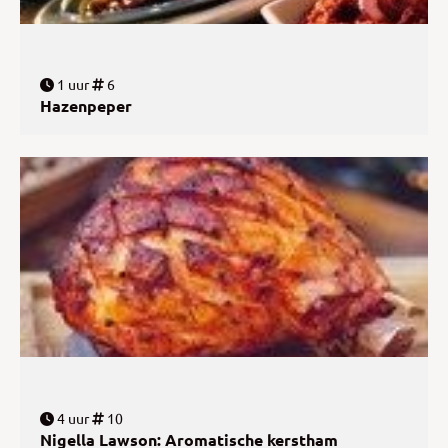
1 uur
6
Hazenpeper
4 uur
10
Nigella Lawson: Aromatische kerstham