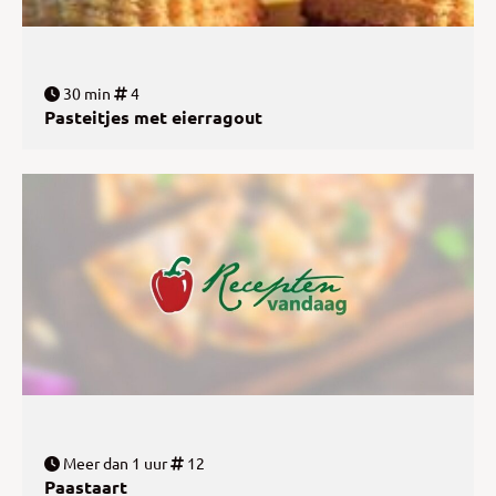
30 min
4
Pasteitjes met eierragout
Meer dan 1 uur
12
Paastaart