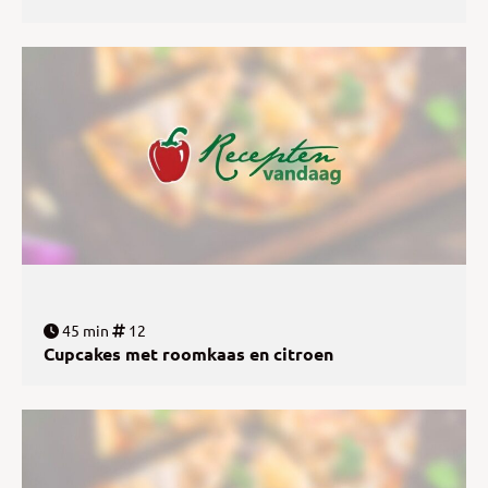
45 min
12
Cupcakes met roomkaas en citroen