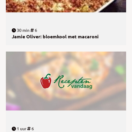
30 min
6
Jamie Oliver: bloemkool met macaroni
1 uur
6