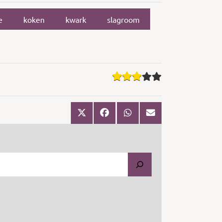
e
koken
kwark
slagroom