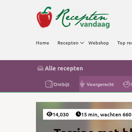
Home
Recepten
Webshop
Top re
Menugangen
Ontbijt
Top 10 aller
Alle recepten
Categorieën
Lunch
Aardappel
Top 25 aller
Voorgerecht
Brood
Top 50 aller
Ontbijt
Voorgerecht
Hoofdgerech
Cake
Top 100 alle
Bijgerecht
Cocktails
Nagerecht
Groente
14,030
15 min, wachten 660
Overige
IJs