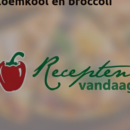
loemkool en broccoli