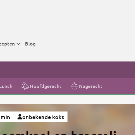
cepten
Blog
 tijden
 tijden
 tijden
Lunch
Hoofdgerecht
Nagerecht
t
r tijden
 min
onbekende koks