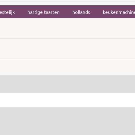
estelijk
hartige taarten
hollands
keukenmachin