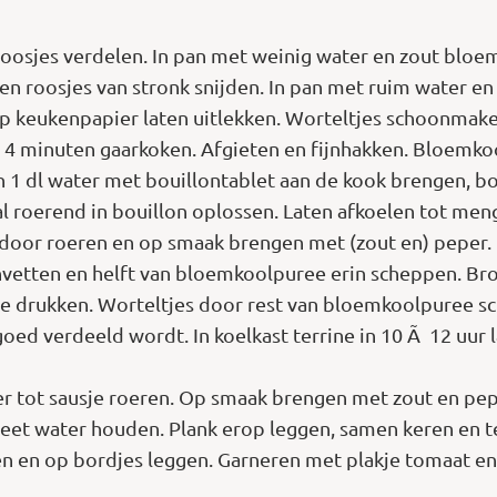
osjes verdelen. In pan met weinig water en zout bloem
n roosjes van stronk snijden. In pan met ruim water en 
p keukenpapier laten uitlekken. Worteltjes schoonmaken
. 4 minuten gaarkoken. Afgieten en fijnhakken. Bloemk
n 1 dl water met bouillontablet aan de kook brengen, bo
 al roerend in bouillon oplossen. Laten afkoelen tot me
oor roeren en op smaak brengen met (zout en) peper. 
etten en helft van bloemkoolpuree erin scheppen. Broc
ee drukken. Worteltjes door rest van bloemkoolpuree s
d verdeeld wordt. In koelkast terrine in 10 Ã 12 uur l
 tot sausje roeren. Op smaak brengen met zout en pepe
heet water houden. Plank erop leggen, samen keren en te
den en op bordjes leggen. Garneren met plakje tomaat en