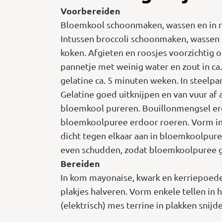
Voorbereiden
Bloemkool schoonmaken, wassen en in ro
Intussen broccoli schoonmaken, wassen e
koken. Afgieten en roosjes voorzichtig o
pannetje met weinig water en zout in ca
gelatine ca. 5 minuten weken. In steelpa
Gelatine goed uitknijpen en van vuur af
bloemkool pureren. Bouillonmengsel erd
bloemkoolpuree erdoor roeren. Vorm inv
dicht tegen elkaar aan in bloemkoolpur
even schudden, zodat bloemkoolpuree goe
Bereiden
In kom mayonaise, kwark en kerriepoeder
plakjes halveren. Vorm enkele tellen in 
(elektrisch) mes terrine in plakken snij