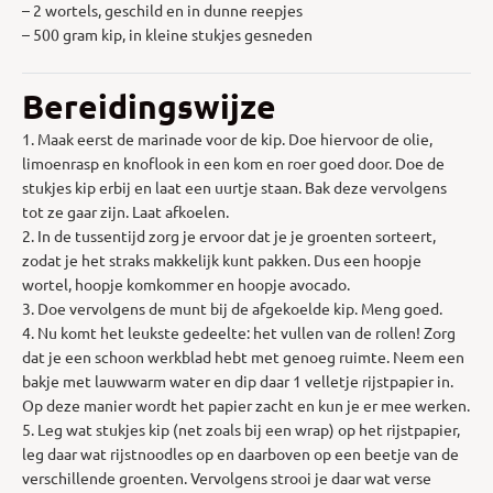
– 2 wortels, geschild en in dunne reepjes
– 500 gram kip, in kleine stukjes gesneden
Bereidingswijze
1. Maak eerst de marinade voor de kip. Doe hiervoor de olie,
limoenrasp en knoflook in een kom en roer goed door. Doe de
stukjes kip erbij en laat een uurtje staan. Bak deze vervolgens
tot ze gaar zijn. Laat afkoelen.
2. In de tussentijd zorg je ervoor dat je je groenten sorteert,
zodat je het straks makkelijk kunt pakken. Dus een hoopje
wortel, hoopje komkommer en hoopje avocado.
3. Doe vervolgens de munt bij de afgekoelde kip. Meng goed.
4. Nu komt het leukste gedeelte: het vullen van de rollen! Zorg
dat je een schoon werkblad hebt met genoeg ruimte. Neem een
bakje met lauwwarm water en dip daar 1 velletje rijstpapier in.
Op deze manier wordt het papier zacht en kun je er mee werken.
5. Leg wat stukjes kip (net zoals bij een wrap) op het rijstpapier,
leg daar wat rijstnoodles op en daarboven op een beetje van de
verschillende groenten. Vervolgens strooi je daar wat verse