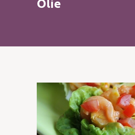
Olie
Kip
Koffie
Pasta
Pizza
Salade
Smoothie
Soep
Tosti
Vis
Vlees