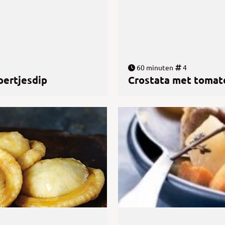
60 minuten
4
ertjesdip
Crostata met tomat