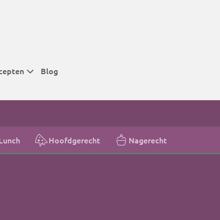
cepten
Blog
 tijden
 tijden
 tijden
Lunch
Hoofdgerecht
Nagerecht
t
r tijden