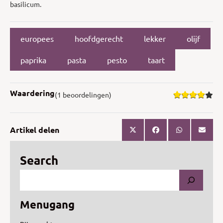
basilicum.
europees
hoofdgerecht
lekker
olijf
paprika
pasta
pesto
taart
Waardering
(1 beoordelingen)
Artikel delen
Search
Menugang