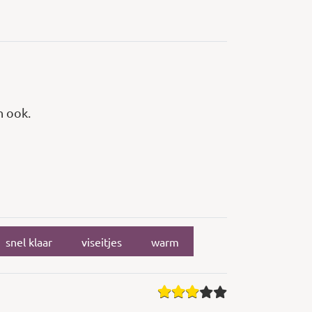
n ook.
snel klaar
viseitjes
warm