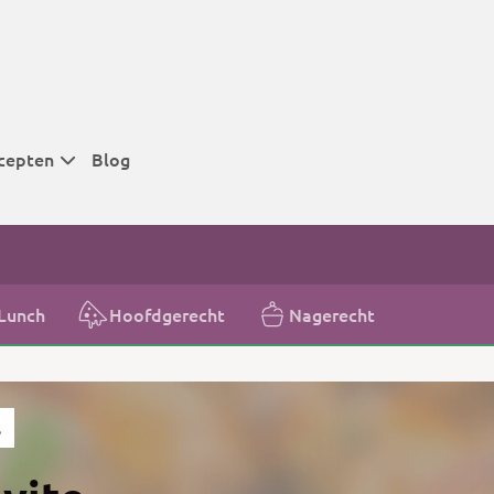
cepten
Blog
 tijden
 tijden
 tijden
Lunch
Hoofdgerecht
Nagerecht
t
r tijden
s