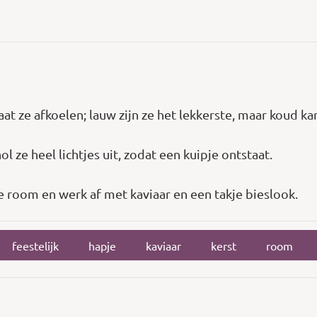
aat ze afkoelen; lauw zijn ze het lekkerste, maar koud ka
l ze heel lichtjes uit, zodat een kuipje ontstaat.
e room en werk af met kaviaar en een takje bieslook.
feestelijk
hapje
kaviaar
kerst
room