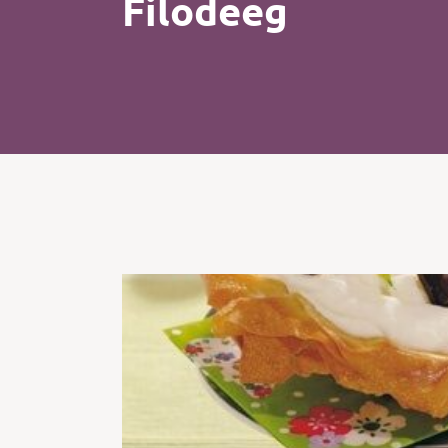
Filodeeg
Kip
Koffie
Pasta
Pizza
Salade
Smoothie
Soep
Tosti
Vis
Vlees