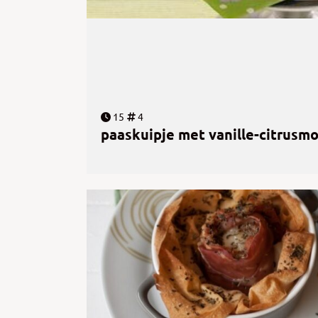
15
4
paaskuipje met vanille-citrusm