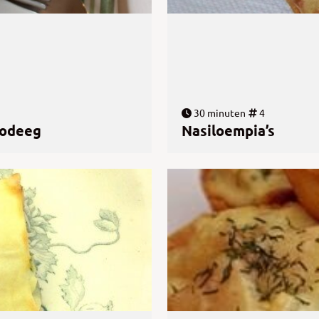
30 minuten
4
lodeeg
Nasiloempia’s