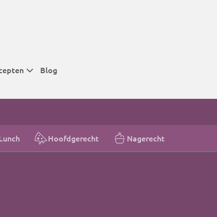
cepten
Blog
 tijden
 tijden
 tijden
Lunch
Hoofdgerecht
Nagerecht
t
r tijden