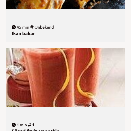
45 min
Onbekend
Ikan bakar
1 min
1
Eiland fruit smoothie