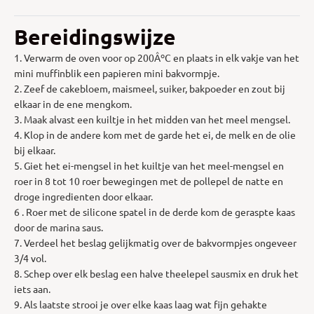
Bereidingswijze
1. Verwarm de oven voor op 200ÂºC en plaats in elk vakje van het
mini muffinblik een papieren mini bakvormpje.
2. Zeef de cakebloem, maismeel, suiker, bakpoeder en zout bij
elkaar in de ene mengkom.
3. Maak alvast een kuiltje in het midden van het meel mengsel.
4. Klop in de andere kom met de garde het ei, de melk en de olie
bij elkaar.
5. Giet het ei-mengsel in het kuiltje van het meel-mengsel en
roer in 8 tot 10 roer bewegingen met de pollepel de natte en
droge ingredienten door elkaar.
6 . Roer met de silicone spatel in de derde kom de geraspte kaas
door de marina saus.
7. Verdeel het beslag gelijkmatig over de bakvormpjes ongeveer
3/4 vol.
8. Schep over elk beslag een halve theelepel sausmix en druk het
iets aan.
9. Als laatste strooi je over elke kaas laag wat fijn gehakte