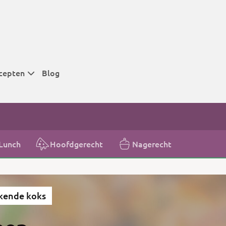
cepten
Blog
 tijden
 tijden
 tijden
Lunch
Hoofdgerecht
Nagerecht
t
r tijden
kende koks