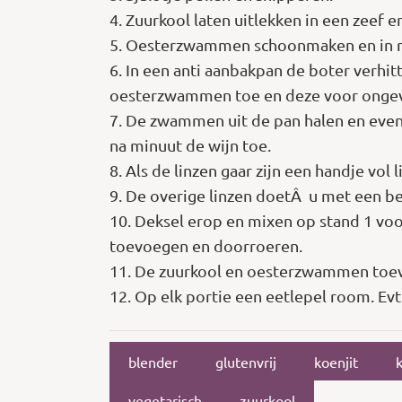
4. Zuurkool laten uitlekken in een zeef e
5. Oesterzwammen schoonmaken en in re
6. In een anti aanbakpan de boter verhit
oesterzwammen toe en deze voor ongev
7. De zwammen uit de pan halen en even
na minuut de wijn toe.
8. Als de linzen gaar zijn een handje vol
9. De overige linzen doetÂ u met een bee
10. Deksel erop en mixen op stand 1 vo
toevoegen en doorroeren.
11. De zuurkool en oesterzwammen toev
12. Op elk portie een eetlepel room. Evt
blender
glutenvrij
koenjit
vegetarisch
zuurkool