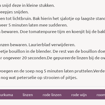
n snijd deze in kleine stukken.
epjes snijden.
ten tot lichtbruin. Bak hierin het sjalotje op laagste s
eer 5 minuten laten mee sudderen.
 bewaren. Doe tomatenpuree tijm en koenjit bij de bak
 linzen bewaren. Laurierblad verwijderen.
tje bouillon in de blender. De rest van de bouillon doe
or ongeveer 20 seconden.De gepureerde linzen bij de ov
oegen en de soep nog 5 minuten laten pruttelen.Verde
 nog wat peterselie op strooien of pitjes.
kurkuma
linzen
rode linzen
rode wijn
roo