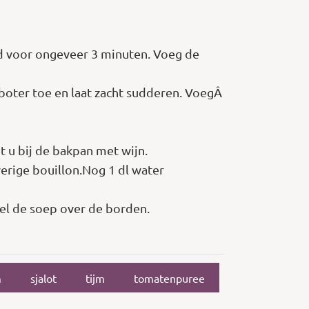
tand voor ongeveer 3 minuten. Voeg de
boter toe en laat zacht sudderen. VoegÂ
t u bij de bakpan met wijn.
erige bouillon.Nog 1 dl water
el de soep over de borden.
m
sjalot
tijm
tomatenpuree