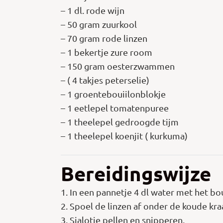
– 1 dl. rode wijn
– 50 gram zuurkool
– 70 gram rode linzen
– 1 bekertje zure room
– 150 gram oesterzwammen
– ( 4 takjes peterselie)
– 1 groentebouiilonblokje
– 1 eetlepel tomatenpuree
– 1 theelepel gedroogde tijm
– 1 theelepel koenjit ( kurkuma)
Bereidingswijze
1. In een pannetje 4 dl water met het bo
2. Spoel de linzen af onder de koude kraa
3. Sjalotje pellen en snipperen.